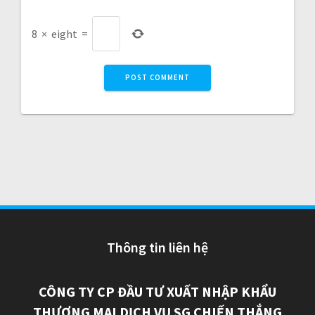
8
×
eight
=
Thông tin liên hệ
CÔNG TY CP ĐẦU TƯ XUẤT NHẬP KHẨU
THƯƠNG MẠI DỊCH VỤ SG CHIẾN THẮNG