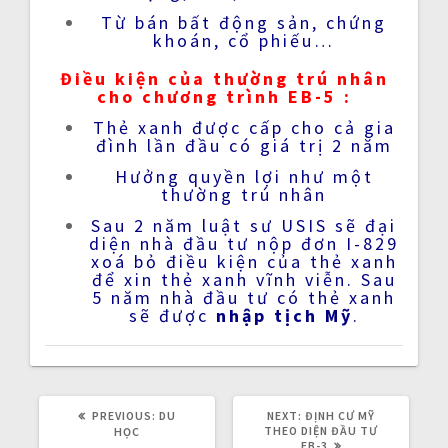
Từ bán bất động sản, chứng
khoán, cổ phiếu…
Điều kiện của thường trú nhân
cho
chương trình EB-5
:
Thẻ xanh được cấp cho cả gia
đình lần đầu có giá trị 2 năm
Hưởng quyền lợi như một
thường trú nhân
Sau 2 năm luật sư USIS sẽ đại
diện nhà đầu tư nộp đơn I-829
xoá bỏ điều kiện của thẻ xanh
để xin thẻ xanh vĩnh viễn. Sau
5 năm nhà đầu tư có thẻ xanh
sẽ được
nhập tịch Mỹ
.
PREVIOUS
NEXT
PREVIOUS:
DU
NEXT:
ĐỊNH CƯ MỸ
POST:
POST:
THEO DIỆN ĐẦU TƯ
HỌC
EB-3