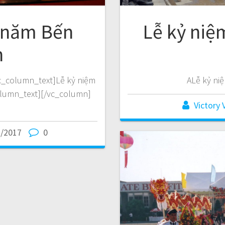
5 năm Bến
Lễ kỷ niệ
h
c_column_text]Lễ kỷ niệm
ALễ kỷ ni
olumn_text][/vc_column]
Victory 
3/2017
0