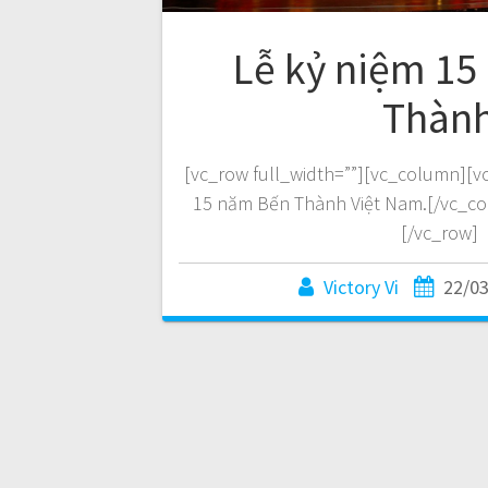
Lễ kỷ niệm 1
Thàn
[vc_row full_width=””][vc_column][v
15 năm Bến Thành Việt Nam.[/vc_c
[/vc_row]
Victory Vi
22/0