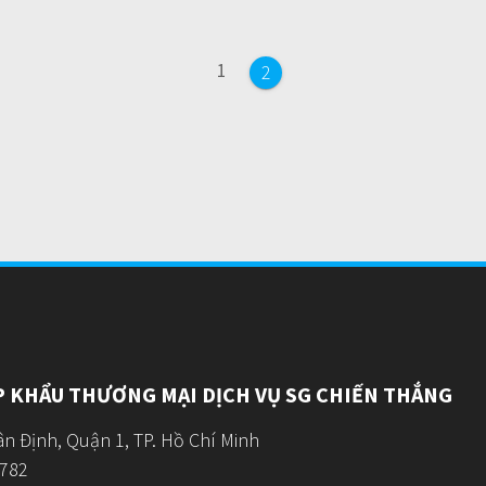
Page
1
Page
2
P KHẨU THƯƠNG MẠI DỊCH VỤ SG CHIẾN THẮNG
n Định, Quận 1, TP. Hồ Chí Minh
5782