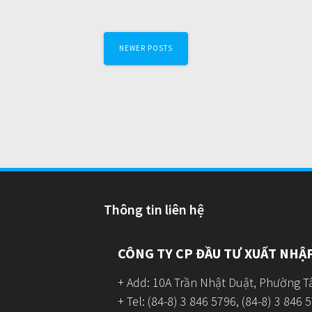
Posts
NEWER POSTS
navigation
Thông tin liên hệ
CÔNG TY CP ĐẦU TƯ XUẤT NHẬ
+ Add: 10A Trần Nhật Duật, Phường Tâ
+ Tel: (84-8) 3 846 5796, (84-8) 3 846 