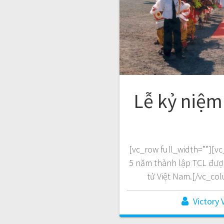
Lễ kỷ niệm
[vc_row full_width=””][
5 năm thành lập TCL được
tử Việt Nam.[/vc_co
Victory 