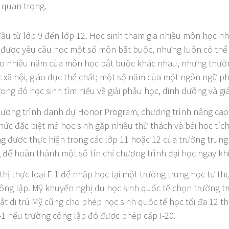
 quan trọng.
ầu từ lớp 9 đến lớp 12. Học sinh tham gia nhiều môn học n
nh được yêu cầu học một số môn bắt buộc, nhưng luôn có thể
 bao nhiêu năm của môn học bắt buộc khác nhau, nhưng thư
c xã hội, giáo dục thể chất; một số năm của một ngôn ngữ p
ong đó học sinh tìm hiểu về giải phẫu học, dinh dưỡng và giá
hương trình danh dự Honor Program, chương trình nâng cao
 thức đặc biệt mà học sinh gặp nhiều thử thách và bài học tí
ng được thực hiện trong các lớp 11 hoặc 12 của trường trun
 để hoàn thành một số tín chỉ chương trình đại học ngay kh
 thị thực loại F-1 để nhập học tại một trường trung học tư t
 công lập. Mỹ khuyến nghị du học sinh quốc tế chọn trường tr
 luật di trú Mỹ cũng cho phép học sinh quốc tế học tối đa 12 
 F-1 nếu trường công lập đó được phép cấp I-20.