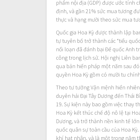
phẩm nội địa (GDP) được ước tính c
định, và gần 21% sức mua tương đươ
thực và hạng mười theo sức mua t
Quốc gia Hoa Kỳ được thành lập ban
tự tuyên bố trở thành các “tiểu quố
nổi loạn đã đánh bại Đế quốc Anh t
công trong lịch sử. Hội nghị Liên b
qua bản hiến pháp một năm sau đó 
quyền Hoa Kỳ gồm có mười tu chín
Theo tư tưởng Vận mệnh hiển nhiên 
duyên hải Đại Tây Dương đến Thái 
19. Sự kiện này bao gồm việc thay t
Hoa Kỳ kết thúc chế độ nô lệ tại Ho
Dương, và trở thành nền kinh tế lớn
quốc quân sự toàn cầu của Hoa Kỳ. Đ
khí hạt nhân, và là một trong năm t