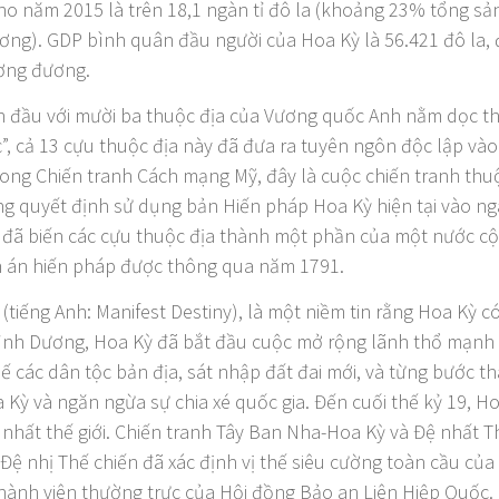
ho năm 2015 là trên 18,1 ngàn tỉ đô la (khoảng 23% tổng sả
ng). GDP bình quân đầu người của Hoa Kỳ là 56.421 đô la, đ
ương đương.
 đầu với mười ba thuộc địa của Vương quốc Anh nằm dọc th
c”, cả 13 cựu thuộc địa này đã đưa ra tuyên ngôn độc lập v
rong Chiến tranh Cách mạng Mỹ, đây là cuộc chiến tranh thuộ
ang quyết định sử dụng bản Hiến pháp Hoa Kỳ hiện tại vào n
đã biến các cựu thuộc địa thành một phần của một nước cộ
h án hiến pháp được thông qua năm 1791.
(tiếng Anh: Manifest Destiny), là một niềm tin rằng Hoa Kỳ 
Bình Dương, Hoa Kỳ đã bắt đầu cuộc mở rộng lãnh thổ mạnh 
hế các dân tộc bản địa, sát nhập đất đai mới, và từng bước t
a Kỳ và ngăn ngừa sự chia xé quốc gia. Đến cuối thế kỷ 19, 
 nhất thế giới. Chiến tranh Tây Ban Nha-Hoa Kỳ và Đệ nhất T
ệ nhị Thế chiến đã xác định vị thế siêu cường toàn cầu của 
hành viên thường trực của Hội đồng Bảo an Liên Hiệp Quốc. 