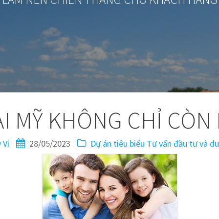
ẠI MỸ KHÔNG CHỈ CÒN 
 Vi
28/05/2023
Dự án tiêu biểu
Tư vấn đầu tư và du