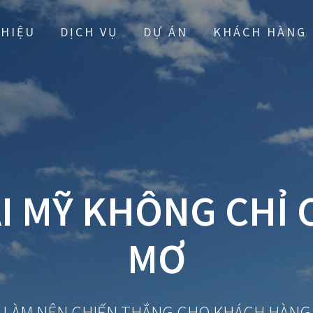
THIỆU
DỊCH VỤ
DỰ ÁN
KHÁCH HÀNG
I MỸ KHÔNG CHỈ 
MƠ
LÀM NÊN CHIẾN THẮNG CHO KHÁCH HÀNG