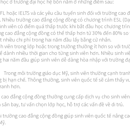
 học ở trường đại học hệ bốn năm ở những điểm sau:
 hoặc IELTS và các yêu cầu tuyến sinh đối với trường cao
m. Nhiều trường cao đẳng cộng đồng có chương trình ESL (D
inh viên có điểm quá thấp trước khi bắt đầu học chương trìn
ờng cao đẳng cộng đồng có thể thấp hơn từ 30% đến 80% so v
rất nhiều chi phí trong hai năm đầu lấy bằng cử nhân.
inh viên trong lớp hoặc trong trường thường ít hơn so với t
hể dành nhiều thời gian cho từng sinh viên hơn. Nhiều sinh v
g hai năm đầu giúp sinh viên dễ dàng hòa nhập với trường 
: Trong môi trường giáo dục Mỹ, sinh viên thường cạnh tranh
 bị hạn chế. Thông thường, sinh viên quốc tế sẽ cảm thấy vu
tranh hơn.
g cao đẳng cộng đồng thường cung cấp dịch vụ cho sinh viê
 sân bay, tư vấn chọn lớp học, hỗ trợ các vấn đề về di trú.
ại trường cao đẳng cộng đồng giúp sinh viên quốc tế nâng ca
Mỹ.