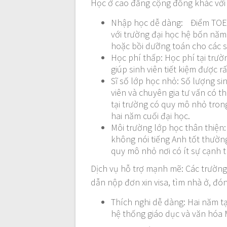
Học ở cao đẳng cộng đồng khác với
Nhập học dễ dàng: Điểm TOEFL
với trường đại học hệ bốn nă
hoặc bồi dưỡng toán cho các s
Học phí thấp: Học phí tại trư
giúp sinh viên tiết kiệm được 
Sĩ số lớp học nhỏ: Số lượng s
viên và chuyên gia tư vấn có t
tại trường có quy mô nhỏ tron
hai năm cuối đại học.
Môi trường lớp học thân thiện
không nói tiếng Anh tốt thường
quy mô nhỏ nơi có ít sự cạnh 
Dịch vụ hỗ trợ mạnh mẽ: Các trườn
dẫn nộp đơn xin visa, tìm nhà ở, đón
Thích nghi dễ dàng: Hai năm t
hệ thống giáo dục và văn hóa 