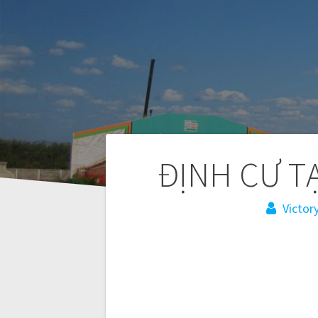
Điều
ĐỊNH CƯ T
hướng
Victory
bài
viết