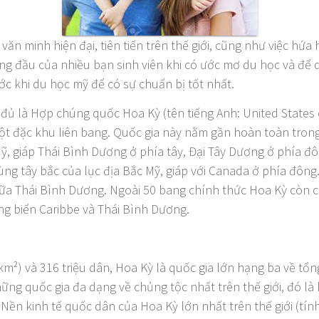
 văn minh hiện đại, tiên tiến trên thế giới, cũng như việc hứ
ng đầu của nhiều bạn sinh viên khi có ước mơ du học và để 
ước khi du học mỹ để có sự chuẩn bị tốt nhất.
 đủ là Hợp chúng quốc Hoa Kỳ (tên tiếng Anh: United States 
ột đặc khu liên bang. Quốc gia này nằm gần hoàn toàn trong 
ỹ, giáp Thái Bình Dương ở phía tây, Đại Tây Dương ở phía đô
ng tây bắc của lục địa Bắc Mỹ, giáp với Canada ở phía đôn
ữa Thái Bình Dương. Ngoài 50 bang chính thức Hoa Kỳ còn 
ùng biển Caribbe và Thái Bình Dương.
 km²) và 316 triệu dân, Hoa Kỳ là quốc gia lớn hạng ba về tổ
những quốc gia đa dạng về chủng tộc nhất trên thế giới, đó l
 Nền kinh tế quốc dân của Hoa Kỳ lớn nhất trên thế giới (tính 