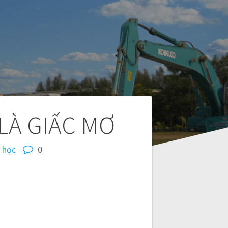
LÀ GIẤC MƠ
 học
0