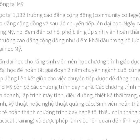
ồng tại Mỹ
học tại 1,132 trường cao đẳng cộng đồng (community college
cao đẳng cộng đồng và sau đó chuyển tiếp lên đại học. Ngày c
ồng Mỹ, nơi đem đến cơ hội phổ biến giúp sinh viên hoàn th
i trường cao đẳng cộng đồng như điểm khởi đầu trong nỗ lực
ại học Mỹ.
vấn đại học cho rằng sinh viên nên học chương trình giáo dụ
 đại học để hoàn tất giai đoạn 2 năm chuyên ngành cuối cù
p đồng liên kết giúp cho việc chuyển tiếp được dễ dàng hơn.
 ở Mỹ còn có các chương trình dạy nghề. Các chương trình n
 doanh, lập trình máy tính, điều dưỡng, thiết kế thời trang
nh, kỹ thuật hoặc nghệ thuật quảng cáo. Sinh viên hoàn th
c tế hoàn thành chương trình dạy nghề tối thiểu chín tháng 
ractical training) và được phép làm việc liên quan đến lĩnh 